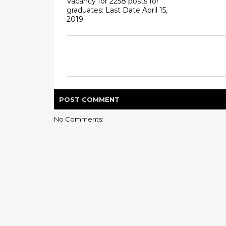
Vacancy for 2258 posts for
graduates: Last Date April 15,
2019
POST
COMMENT
No Comments: