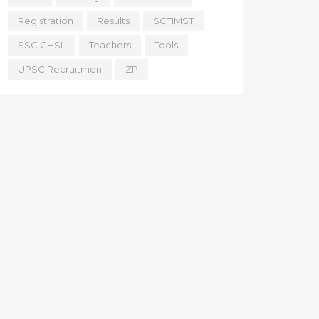
Registration
Results
SCTIMST
SSC CHSL
Teachers
Tools
UPSC Recruitmen
ZP