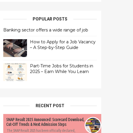
POPULAR POSTS
Banking sector offers a wide range of job
How to Apply for a Job Vacancy
– A Step-by-Step Guide
Part-Time Jobs for Students in
2025 – Earn While You Learn
RECENT POST
SNAP Result 2025 Announced: Scorecard Download,
Cut-Off Trends & Next Admission Steps
The SNAP Result 2025 has been officially declared,