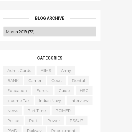
BLOG ARCHIVE
CATEGORIES
Admit Cards
AIIMS
Army
BANK
Carrier
Court
Dental
Education
Forest
Guide
HSC
Income Tax
Indian Navy
Interview
News
Part Time
PGIMER
Police
Post
Power
PSSUP
PWD
Railway
Recruitment