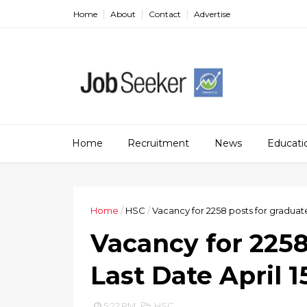
Home
About
Contact
Advertise
Home
Recruitment
News
Educati
Home
/
HSC
/
Vacancy for 2258 posts for graduates
Vacancy for 2258
Last Date April 1
5:22 PM
HSC