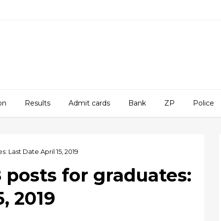
on
Results
Admit cards
Bank
ZP
Police
: Last Date April 15, 2019
 posts for graduates:
5, 2019