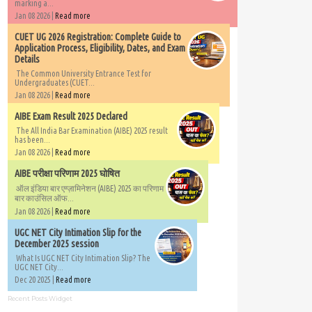
marking a...
Jan 08 2026 |
Read more
CUET UG 2026 Registration: Complete Guide to
Application Process, Eligibility, Dates, and Exam
Details
The Common University Entrance Test for
Undergraduates (CUET...
Jan 08 2026 |
Read more
AIBE Exam Result 2025 Declared
The All India Bar Examination (AIBE) 2025 result
has been...
Jan 08 2026 |
Read more
AIBE परीक्षा परिणाम 2025 घोषित
ऑल इंडिया बार एग्ज़ामिनेशन (AIBE) 2025 का परिणाम
बार काउंसिल ऑफ...
Jan 08 2026 |
Read more
UGC NET City Intimation Slip for the
December 2025 session
What Is UGC NET City Intimation Slip? The
UGC NET City...
Dec 20 2025 |
Read more
Recent Posts Widget