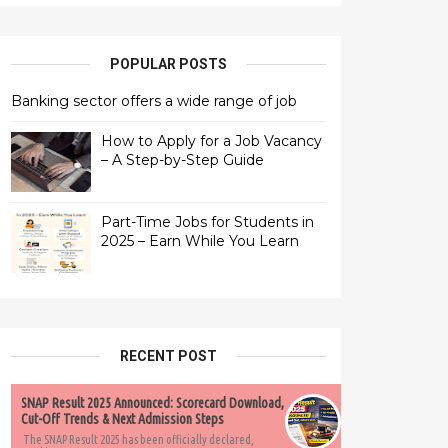
POPULAR POSTS
Banking sector offers a wide range of job
How to Apply for a Job Vacancy
– A Step-by-Step Guide
Part-Time Jobs for Students in
2025 – Earn While You Learn
RECENT POST
SNAP Result 2025 Announced: Scorecard Download,
Cut-Off Trends & Next Admission Steps
The SNAP Result 2025 has been officially declared,