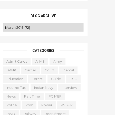
BLOG ARCHIVE
CATEGORIES
Admit Cards
AIIMS
Army
BANK
Carrier
Court
Dental
Education
Forest
Guide
HSC
Income Tax
Indian Navy
Interview
News
Part Time
PGIMER
Police
Post
Power
PSSUP
PWD
Railway
Recruitment