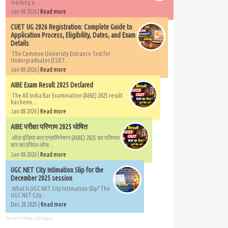
marking a...
Jan 08 2026 |
Read more
CUET UG 2026 Registration: Complete Guide to
Application Process, Eligibility, Dates, and Exam
Details
The Common University Entrance Test for
Undergraduates (CUET...
Jan 08 2026 |
Read more
AIBE Exam Result 2025 Declared
The All India Bar Examination (AIBE) 2025 result
has been...
Jan 08 2026 |
Read more
AIBE परीक्षा परिणाम 2025 घोषित
ऑल इंडिया बार एग्ज़ामिनेशन (AIBE) 2025 का परिणाम
बार काउंसिल ऑफ...
Jan 08 2026 |
Read more
UGC NET City Intimation Slip for the
December 2025 session
What Is UGC NET City Intimation Slip? The
UGC NET City...
Dec 20 2025 |
Read more
Recent Posts Widget