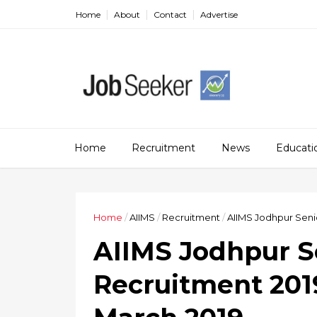
Home
About
Contact
Advertise
Home
Recruitment
News
Educati
Home
/
AIIMS
/
Recruitment
/
AIIMS Jodhpur Senio
AIIMS Jodhpur S
Recruitment 2019