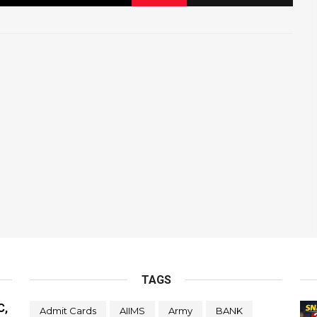
TAGS
C,
Admit Cards
AIIMS
Army
BANK