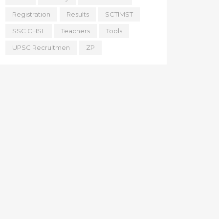
Registration
Results
SCTIMST
SSC CHSL
Teachers
Tools
UPSC Recruitmen
ZP