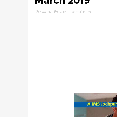
March 2019
5:44 PM
AIIMS
,
Recruitment